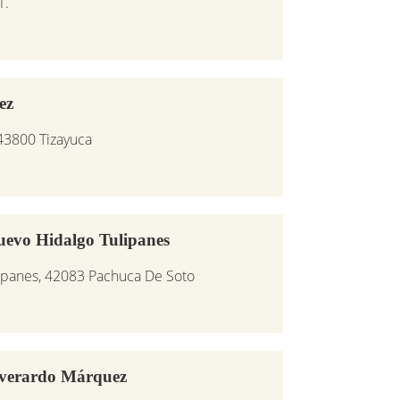
1.
ez
 43800 Tizayuca
uevo Hidalgo Tulipanes
lipanes, 42083 Pachuca De Soto
Everardo Márquez