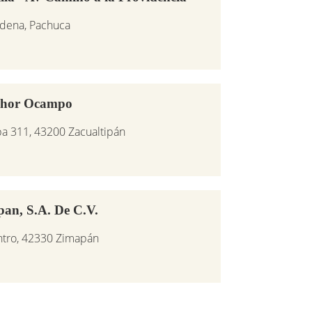
adena, Pachuca
lchor Ocampo
pa 311, 43200 Zacualtipán
an, S.A. De C.V.
entro, 42330 Zimapán