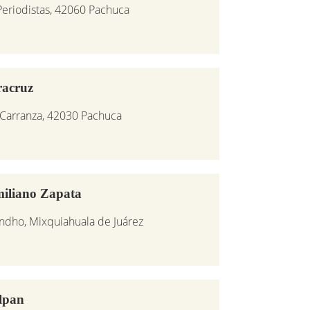
Periodistas, 42060 Pachuca
racruz
 Carranza, 42030 Pachuca
miliano Zapata
ondho, Mixquiahuala de Juárez
lpan