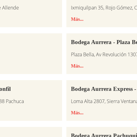
e Allende
Ixmiquilpan 35, Rojo Gómez, 
Más...
Bodega Aurrera - Plaza Be
Plaza Bella, Av Revolución 130
Más...
nfil
Bodega Aurrera Express -
088 Pachuca
Loma Alta 2807, Sierra Ventan
Más...
Bodega Aurrera Pachuquil