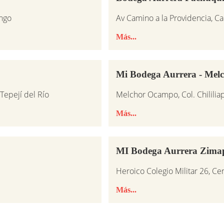
ingo
Av Camino a la Providencia, C
Más...
Mi Bodega Aurrera - Me
Tepejí del Río
Melchor Ocampo, Col. Chililia
Más...
MI Bodega Aurrera Zimap
Heroico Colegio Militar 26, C
Más...