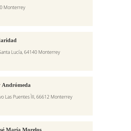
0 Monterrey
daridad
 Santa Lucía, 64140 Monterrey
Av Andrómeda
o Las Puentes ÌII, 66612 Monterrey
osé María Morelos