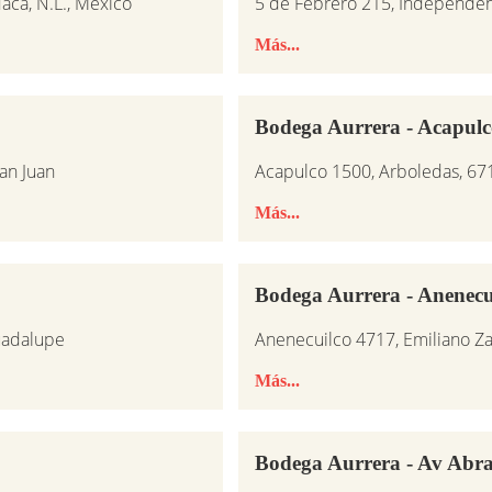
aca, N.L., Mexico
5 de Febrero 215, Independen
Más...
Bodega Aurrera - Acapulc
an Juan
Acapulco 1500, Arboledas, 6
Más...
Bodega Aurrera - Anenecu
uadalupe
Anenecuilco 4717, Emiliano Z
Más...
Bodega Aurrera - Av Abr