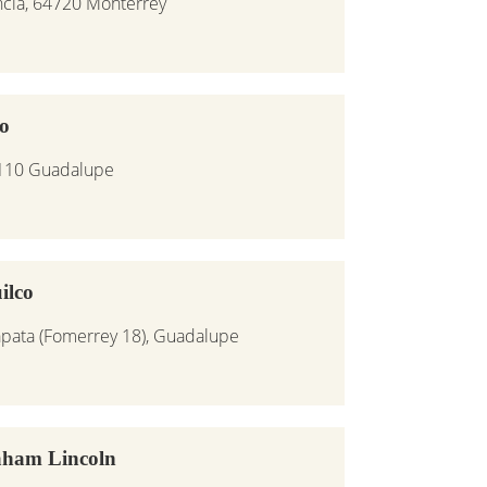
cia, 64720 Monterrey
o
7110 Guadalupe
ilco
apata (Fomerrey 18), Guadalupe
aham Lincoln