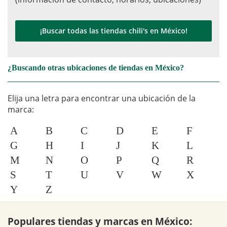
¡Buscar todas las tiendas chili's en México!
¿Buscando otras ubicaciones de tiendas en México?
Elija una letra para encontrar una ubicación de la
marca:
A
B
C
D
E
F
G
H
I
J
K
L
M
N
O
P
Q
R
S
T
U
V
W
X
Y
Z
Populares tiendas y marcas en México: