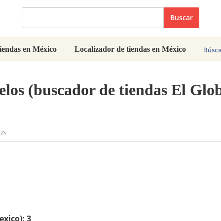
Buscar
iendas en México
Localizador de tiendas en México
los (buscador de tiendas El Glo
os
exico):
3