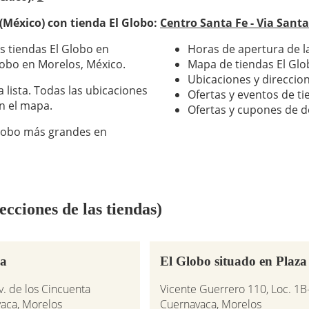
(México) con tienda El Globo:
Centro Santa Fe - Via Santa
as tiendas El Globo en
Horas de apertura de l
lobo en Morelos, México.
Mapa de tiendas El Gl
Ubicaciones y direccio
a lista. Todas las ubicaciones
Ofertas y eventos de t
n el mapa.
Ofertas y cupones de d
 Globo más grandes en
cciones de las tiendas)
ca
El Globo situado en Plaz
. de los Cincuenta
Vicente Guerrero 110, Loc. 1B-
vaca, Morelos
Cuernavaca, Morelos