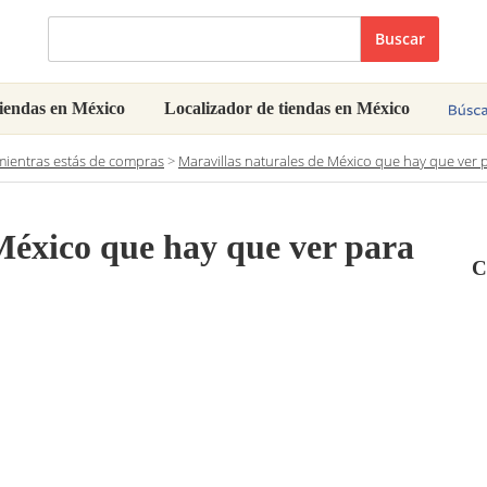
Buscar
iendas en México
Localizador de tiendas en México
ientras estás de compras
>
Maravillas naturales de México que hay que ver 
México que hay que ver para
C