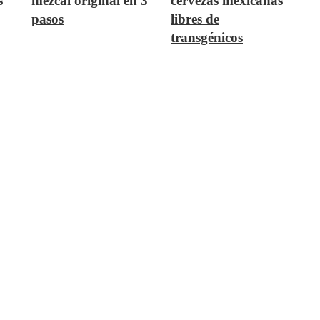
s
mezcal original en 3
cervezas mexicanas
pasos
libres de
transgénicos