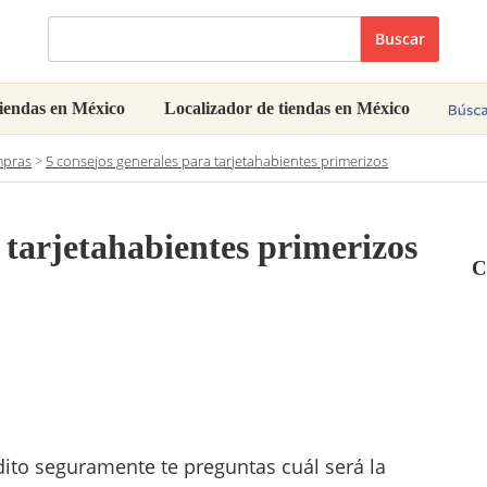
Buscar
iendas en México
Localizador de tiendas en México
mpras
>
5 consejos generales para tarjetahabientes primerizos
 tarjetahabientes primerizos
C
édito seguramente te preguntas cuál será la