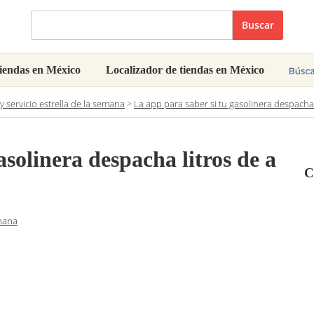
Buscar
iendas en México
Localizador de tiendas en México
 servicio estrella de la semana
>
La app para saber si tu gasolinera despacha l
asolinera despacha litros de a
C
emana